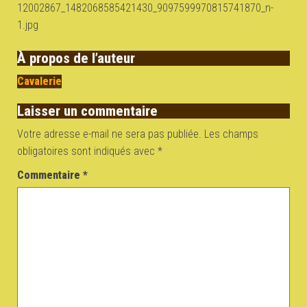
12002867_1482068585421430_9097599970815741870_n-
1.jpg
À propos de l’auteur
Cavalerie
Laisser un commentaire
Votre adresse e-mail ne sera pas publiée.
Les champs
obligatoires sont indiqués avec
*
Commentaire
*