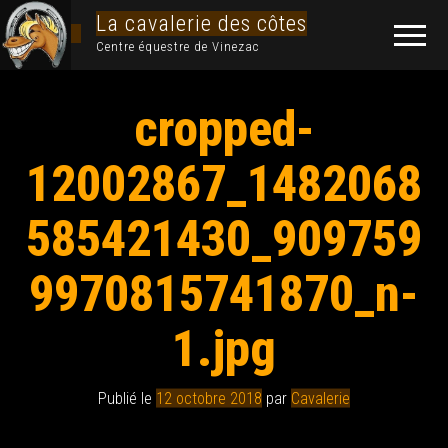
La cavalerie des côtes
Centre équestre de Vinezac
cropped-
12002867_1482068
585421430_909759
9970815741870_n-
1.jpg
Publié le
12 octobre 2018
par
Cavalerie